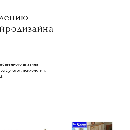
млению
ейродизайна
а
увственного дизайна
а с учетом психологии,
).